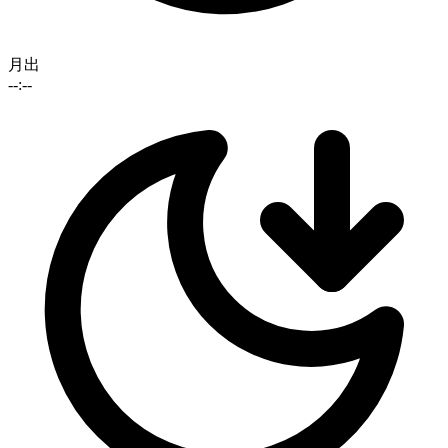
月出
--:--