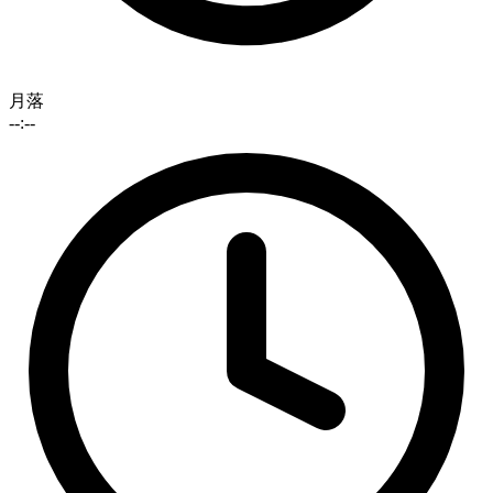
月落
--:--