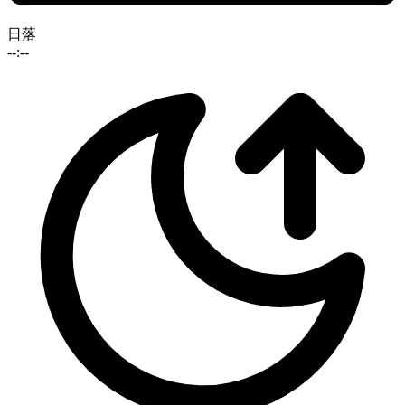
日落
--:--