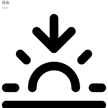
日出
--:--