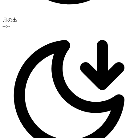
月の出
--:--