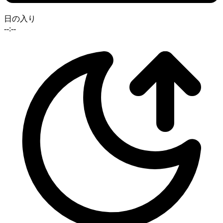
日の入り
--:--