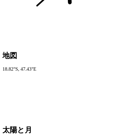
地図
18.82°S
,
47.43°E
太陽と月