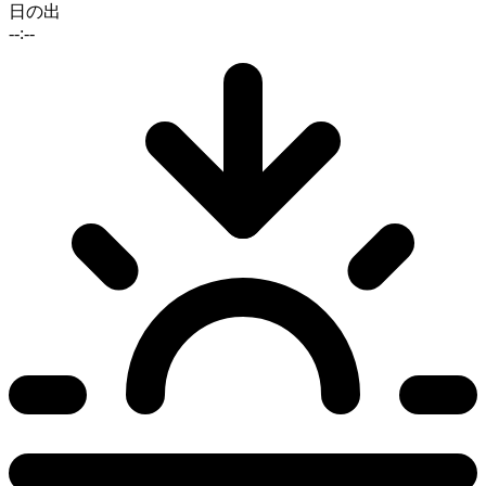
日の出
--:--