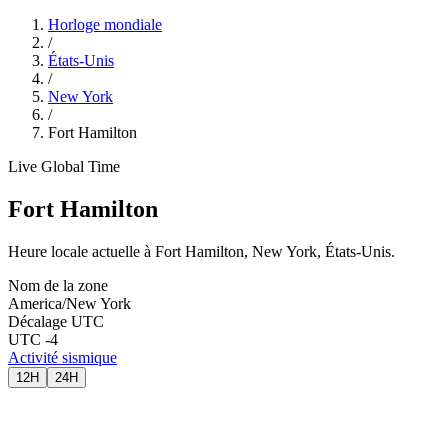
Horloge mondiale
/
États-Unis
/
New York
/
Fort Hamilton
Live Global Time
Fort Hamilton
Heure locale actuelle à Fort Hamilton, New York, États-Unis.
Nom de la zone
America/New York
Décalage UTC
UTC -4
Activité sismique
12H
24H