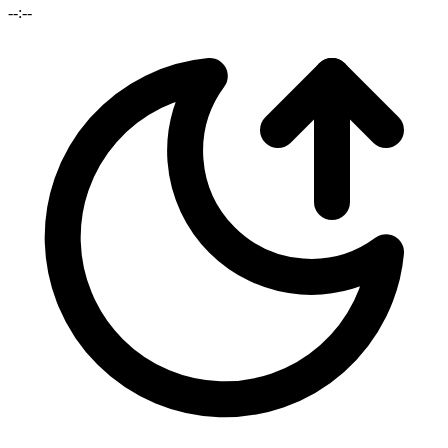
--:--