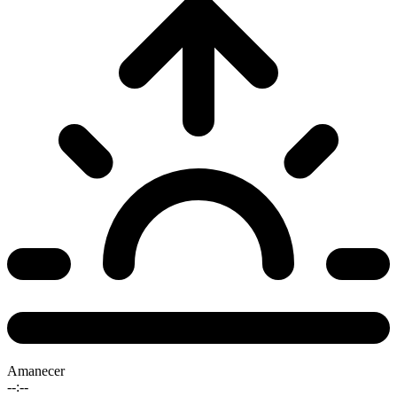
Amanecer
--:--