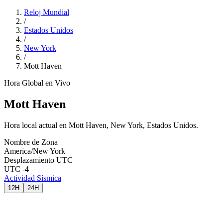
Reloj Mundial
/
Estados Unidos
/
New York
/
Mott Haven
Hora Global en Vivo
Mott Haven
Hora local actual en Mott Haven, New York, Estados Unidos.
Nombre de Zona
America/New York
Desplazamiento UTC
UTC -4
Actividad Sísmica
12H
24H