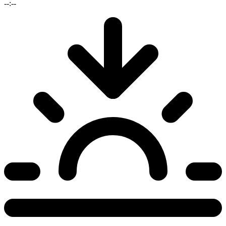
--:--