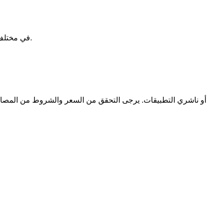
قارن أسعار تحميل التطبيقات المدفوعة والاشتراكات والمشتريات داخل التطبيق عبر متاجر App Store في مختلف الدول لتجد أفضل سعر قبل الشراء.
لسنا تابعين لـ Apple أو ناشري التطبيقات.
يرجى التحقق من السعر والشروط من المصاد